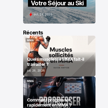
Votre Séjour au Ski
oct. 24, 2025
Récents
MMA
MMA
Quels muscles le MMA fait-il
travailler ?
juil. 26, 2026
MMA
MMA
Comment progresser
rapidement en MMA ?