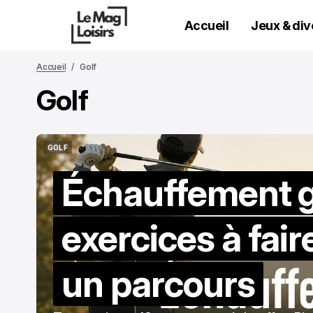
Accueil
Jeux & di
Accueil
Golf
Golf
GOLF
GOLF
Échauffement go
exercices à fair
un parcours