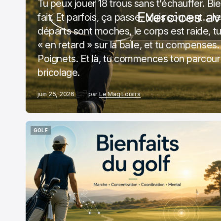
Tu peux jouer 18 trous sans t’échauffer. Bien
fait. Et parfois, ça passe. Mais souvent… l
départs sont moches, le corps est raide, t
« en retard » sur la balle, et tu compenses
Poignets. Et là, tu commences ton parcou
bricolage.
juin 25, 2026
par
Le Mag Loisirs
GOLF
GOLF