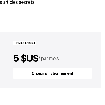
s articles secrets
LE MAG LOISIRS
5 $US
par mois
50 $US
par an
Choisir un abonnement
Choisir un abonnement