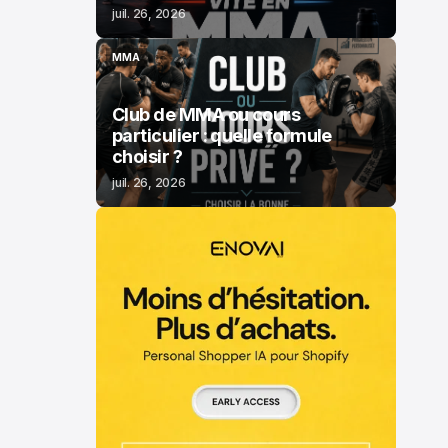
juil. 26, 2026
MMA
MMA
Club de MMA ou cours
particulier : quelle formule
choisir ?
juil. 26, 2026