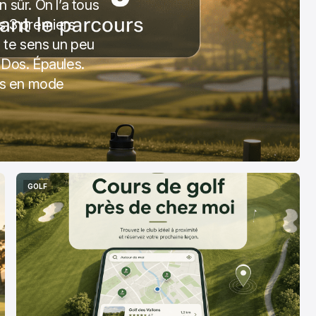
 sûr. On l’a tous
es 3 premiers
u te sens un peu
. Dos. Épaules.
rs en mode
GOLF
GOLF