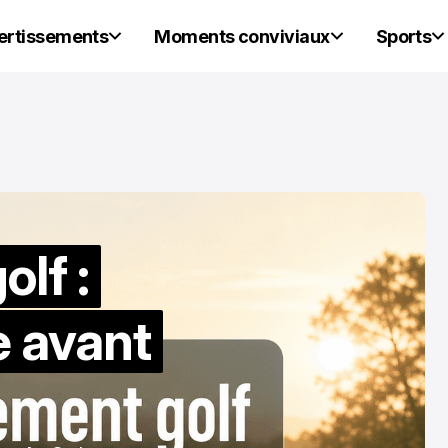
vertissements
Moments conviviaux
Sports
lf :
e avant