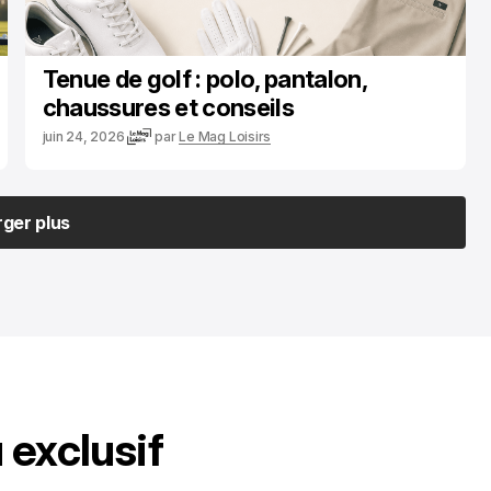
Tenue de golf : polo, pantalon,
chaussures et conseils
juin 24, 2026
par
Le Mag Loisirs
ger plus
ger plus
exclusif