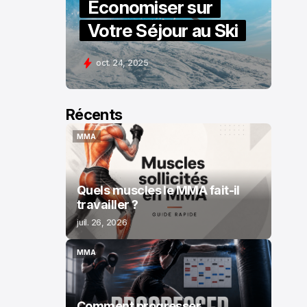
Économiser sur
Votre Séjour au Ski
oct. 24, 2025
Récents
MMA
MMA
Quels muscles le MMA fait-il
travailler ?
juil. 26, 2026
MMA
MMA
Comment progresser