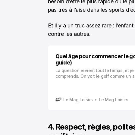
besoin d’être le plus rapide ou le p
pas très à l’aise dans les sports d’éq
Et il y a un truc assez rare : l’enfa
contre les autres.
Quel âge pour commencer le gol
guide)
La question revient tout le temps, et je 
comprends. On voit le golf comme un s
« tardif », ou au contraire comme un tr
de club, très codifié, très technique. E
hésite.
Le Mag Loisirs
Le Mag Loisirs
4. Respect, règles, polite