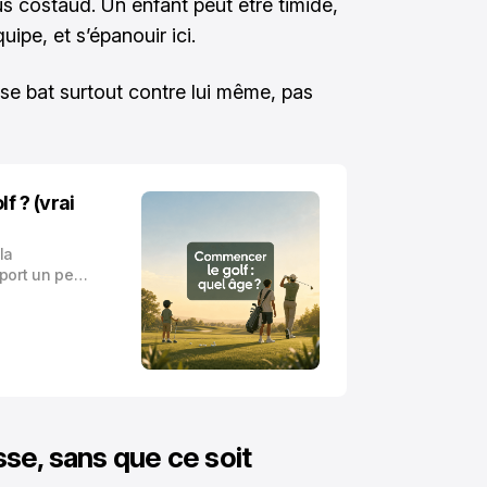
lus costaud. Un enfant peut être timide,
uipe, et s’épanouir ici.
nt se bat surtout contre lui même, pas
f ? (vrai
la
port un peu
uc d’enfant
t du coup on
sse, sans que ce soit