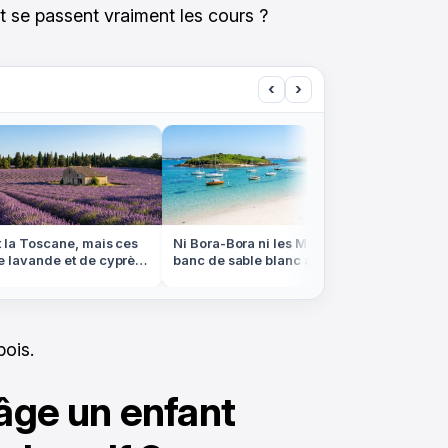
 se passent vraiment les cours ?
‹
›
la Toscane, mais ces
Ni Bora-Bora ni les Maldives, ce
On se cr
lavande et de cyprès
banc de sable blanc apparaît à
Louisian
vence
marée basse en Bretagne
d'eau e
bois.
 âge un enfant