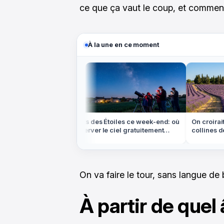
ce que ça vaut le coup, et comment
À la une en ce moment
e, mais ces
Nuits des Étoiles ce week-end: où
On croirait 
t ces colombages
observer le ciel gratuitement
collines de 
partout en France
sont en Pro
On va faire le tour, sans langue de 
À partir de quel