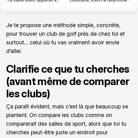
 de sable blanc apparaît à
Louisiane, mais ce labyrinthe
e basse en Bretagne
d'eau est en Vendée
Je te propose une méthode simple, concrète,
pour trouver un club de golf près de chez toi et
surtout… celui où tu vas vraiment avoir envie
d’aller.
Clarifie ce que tu cherches
(avant même de comparer
les clubs)
Ça paraît évident, mais c’est là que beaucoup se
plantent. On compare les clubs comme on
comparerait des salles de sport, alors que toi tu
cherches peut-être juste un endroit pour