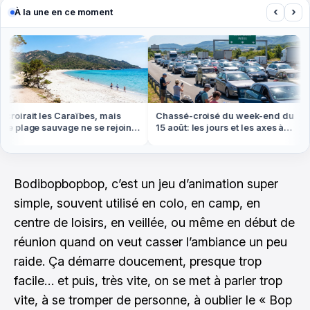
‹
›
À la une en ce moment
oirait les Caraïbes, mais
Chassé-croisé du week-end du
 plage sauvage ne se rejoint
15 août: les jours et les axes à
 pied ou en bateau
éviter absolument
Bodibopbopbop, c’est un jeu d’animation super
simple, souvent utilisé en colo, en camp, en
centre de loisirs, en veillée, ou même en début de
réunion quand on veut casser l’ambiance un peu
raide. Ça démarre doucement, presque trop
facile… et puis, très vite, on se met à parler trop
vite, à se tromper de personne, à oublier le « Bop