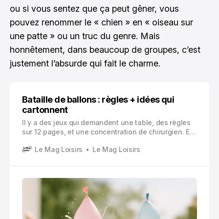
ou si vous sentez que ça peut gêner, vous
pouvez renommer le « chien » en « oiseau sur
une patte » ou un truc du genre. Mais
honnêtement, dans beaucoup de groupes, c’est
justement l’absurde qui fait le charme.
Bataille de ballons : règles + idées qui
cartonnent
Il y a des jeux qui demandent une table, des règles
sur 12 pages, et une concentration de chirurgien. Et
puis il y a la bataille de ballons. Un jeu qui se
Le Mag Loisirs
Le Mag Loisirs
comprend en 30 secondes, qui se joue avec un
matériel ridicule (dans le bon sens),