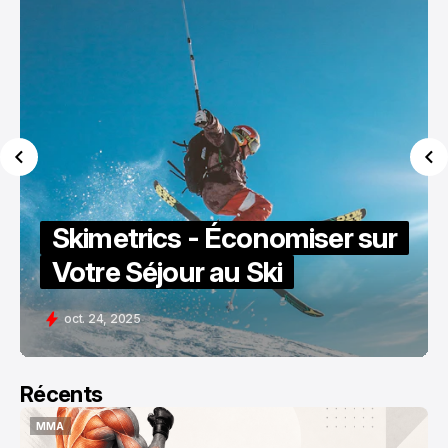
Skimetrics - Économiser sur
Votre Séjour au Ski
oct. 24, 2025
Récents
MMA
MMA