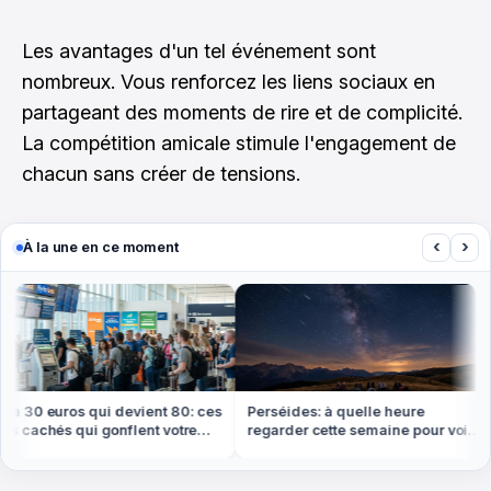
Les avantages d'un tel événement sont
nombreux. Vous renforcez les liens sociaux en
partageant des moments de rire et de complicité.
La compétition amicale stimule l'engagement de
chacun sans créer de tensions.
‹
›
À la une en ce moment
 30 euros qui devient 80: ces
Perséides: à quelle heure
 cachés qui gonflent votre
regarder cette semaine pour voir
t cet été
le plus d'étoiles filantes