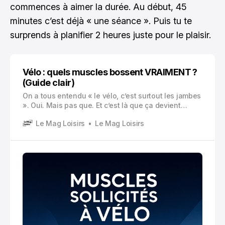
commences à aimer la durée. Au début, 45
minutes c’est déjà « une séance ». Puis tu te
surprends à planifier 2 heures juste pour le plaisir.
Vélo : quels muscles bossent VRAIMENT ?
(Guide clair)
On a tous entendu « le vélo, c’est surtout les jambes
». Oui. Mais pas que. Et c’est là que ça devient
intéressant, parce que selon ta position, la hauteur
Le Mag Loisirs
Le Mag Loisirs
de selle, le type de vélo, même la façon dont tu tires
ou non sur le guidon… tu ne sollicites pas du tout
ton corps de la même manière.