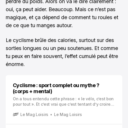
perdre du poids. Alors on va le dire clairement :
oui, ça peut aider. Beaucoup. Mais ce n’est pas
magique, et ça dépend de comment tu roules et
de ce que tu manges autour.
Le cyclisme brûle des calories, surtout sur des
sorties longues ou un peu soutenues. Et comme
tu peux en faire souvent, l’effet cumulé peut être
énorme.
Cyclisme : sport complet ou mythe ?
(corps + mental)
On a tous entendu cette phrase : « le vélo, c’est bon
pour tout ». Et c’est vrai que c’est tentant d’y croire.
Tu enfiles un cuissard, tu sors, tu pédales, tu
Le Mag Loisirs
Le Mag Loisirs
reviens un peu rincé mais content. Pas besoin de
salle, pas besoin de coach, pas besoin de faire
semblant d’aimer les burpees.