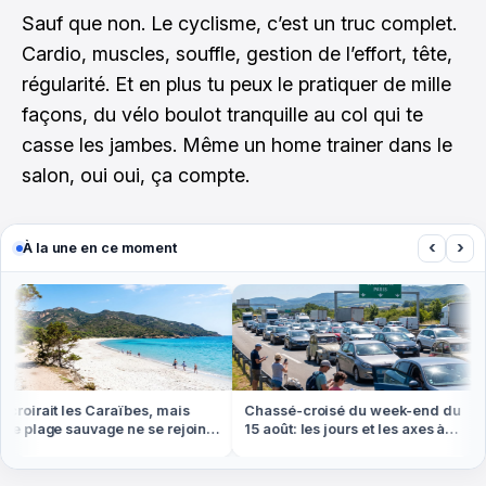
Sauf que non. Le cyclisme, c’est un truc complet.
Cardio, muscles, souffle, gestion de l’effort, tête,
régularité. Et en plus tu peux le pratiquer de mille
façons, du vélo boulot tranquille au col qui te
casse les jambes. Même un home trainer dans le
salon, oui oui, ça compte.
‹
›
À la une en ce moment
roirait les Caraïbes, mais
Chassé-croisé du week-end du
e plage sauvage ne se rejoint
15 août: les jours et les axes à
 pied ou en bateau
éviter absolument