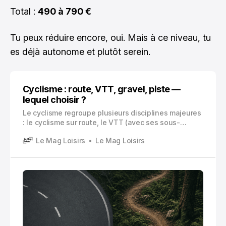
Total :
490 à 790 €
Tu peux réduire encore, oui. Mais à ce niveau, tu
es déjà autonome et plutôt serein.
Cyclisme : route, VTT, gravel, piste —
lequel choisir ?
Le cyclisme regroupe plusieurs disciplines majeures
: le cyclisme sur route, le VTT (avec ses sous-
disciplines comme le cross-country, le trail, l’enduro
Le Mag Loisirs
Le Mag Loisirs
et la descente), le gravel et la piste.