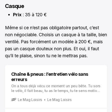
Casque
Prix
: 35 à 120 €
Même si ce n’est pas obligatoire partout, c’est
non négociable. Choisis un casque à ta taille, bien
ventilé. Pas forcément un modèle à 200 €, mais
pas un casque douteux non plus. Et oui, il faut
qu’il te plaise, sinon tu ne le mettras pas.
Chaîne & pneus : l’entretien vélo sans
erreurs
On a tous déjà vécu ce moment un peu bête. Tu sors
le vélo, il fait beau, tu as le temps, tu te sens motivé.
Et là, bruit de moulin à café. Ou pneu à plat. Ou
Le Mag Loisirs
Le Mag Loisirs
chaîne qui saute. Tu fais demi tour, tu râles, tu te dis
que tu aurais dû t’en occuper « la dernière fois ».