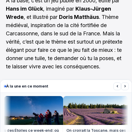
À la base, c’est un jeu publié en 2000, édité par
Hans im Glück
, imaginé par
Klaus-Jürgen
Wrede
, et illustré par
Doris Matthäus
. Thème
médiéval, inspiration de la cité fortifiée de
Carcassonne, dans le sud de la France. Mais la
vérité, c’est que le thème est surtout un prétexte
élégant pour faire ce que le jeu fait de mieux : te
donner une tuile, te demander où tu la poses, et
te laisser vivre avec les conséquences.
‹
›
À la une en ce moment
s des Étoiles ce week-end: où
On croirait la Toscane, mais ces