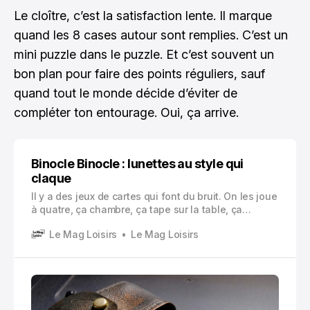
Le cloître, c’est la satisfaction lente. Il marque
quand les 8 cases autour sont remplies. C’est un
mini puzzle dans le puzzle. Et c’est souvent un
bon plan pour faire des points réguliers, sauf
quand tout le monde décide d’éviter de
compléter ton entourage. Oui, ça arrive.
Binocle Binocle : lunettes au style qui
claque
Il y a des jeux de cartes qui font du bruit. On les joue
à quatre, ça chambre, ça tape sur la table, ça
discute les points pendant dix minutes. Et puis il y a
Le Mag Loisirs
Le Mag Loisirs
ceux qui sont plus… secs. Plus nerveux. Le binocle
fait partie de cette deuxième famille.