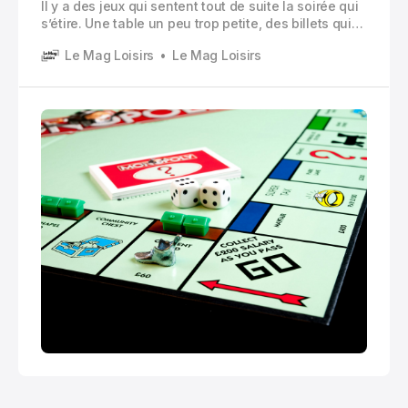
Il y a des jeux qui sentent tout de suite la soirée qui
s’étire. Une table un peu trop petite, des billets qui
traînent, quelqu’un qui veut absolument être le
Le Mag Loisirs
Le Mag Loisirs
chapeau ou la voiture, et cette phrase qu’on entend
toujours au bout de trente minutes : « Bon… on
recommence ou on s’arrête là ?