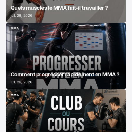
Quels muscles le MMA fait-il travailler ?
juil. 26, 2026
MMA
MMA
Comment progresser rapidement en MMA ?
juil. 26, 2026
MMA
MMA