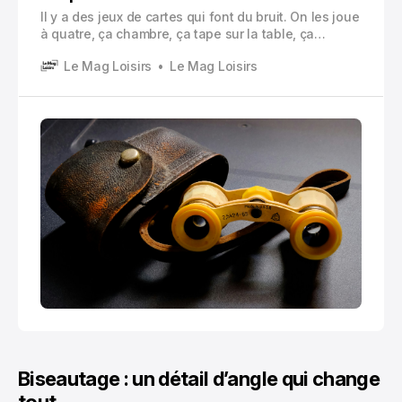
Il y a des jeux de cartes qui font du bruit. On les joue
à quatre, ça chambre, ça tape sur la table, ça
discute les points pendant dix minutes. Et puis il y a
Le Mag Loisirs
Le Mag Loisirs
ceux qui sont plus… secs. Plus nerveux. Le binocle
fait partie de cette deuxième famille.
Biseautage : un détail d’angle qui change
tout