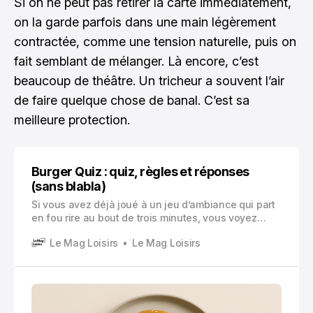
Si on ne peut pas retirer la carte immédiatement,
on la garde parfois dans une main légèrement
contractée, comme une tension naturelle, puis on
fait semblant de mélanger. Là encore, c’est
beaucoup de théâtre. Un tricheur a souvent l’air
de faire quelque chose de banal. C’est sa
meilleure protection.
Burger Quiz : quiz, règles et réponses
(sans blabla)
Si vous avez déjà joué à un jeu d’ambiance qui part
en fou rire au bout de trois minutes, vous voyez
l’idée. Burger quiz, c’est exactement ça. Deux
Le Mag Loisirs
Le Mag Loisirs
équipes, des questions qui vont de « facile » à «
pourquoi j’ai dit ça », et une montée en pression très
bête mais très efficace.