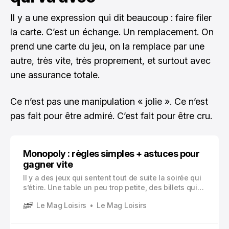
Il y a une expression qui dit beaucoup : faire filer
la carte. C’est un échange. Un remplacement. On
prend une carte du jeu, on la remplace par une
autre, très vite, très proprement, et surtout avec
une assurance totale.
Ce n’est pas une manipulation « jolie ». Ce n’est
pas fait pour être admiré. C’est fait pour être cru.
Monopoly : règles simples + astuces pour
gagner vite
Il y a des jeux qui sentent tout de suite la soirée qui
s’étire. Une table un peu trop petite, des billets qui
traînent, quelqu’un qui veut absolument être le
Le Mag Loisirs
Le Mag Loisirs
chapeau ou la voiture, et cette phrase qu’on entend
toujours au bout de trente minutes : « Bon… on
recommence ou on s’arrête là ?