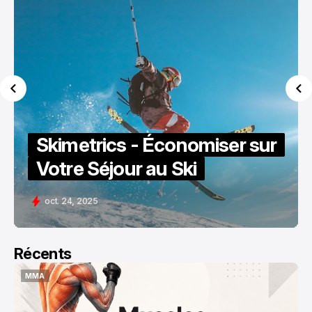
Skimetrics - Économiser sur
Votre Séjour au Ski
oct. 24, 2025
Récents
MMA
MMA