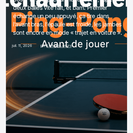
deux balles vite fait, et bam. Premier
échange un peu appuyé, ça tire dans
l’avant bras, l’épaule est froide, les jambes
sont encore en mode « trajet en voiture ».
juil. 11, 2026
par
Le Mag Loisirs