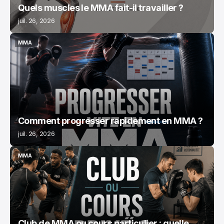
Quels muscles le MMA fait-il travailler ?
juil. 26, 2026
MMA
MMA
Comment progresser rapidement en MMA ?
juil. 26, 2026
MMA
MMA
Club de MMA ou cours particulier : quelle