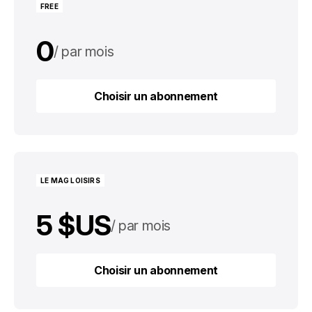
FREE
0
par mois
0
par an
Choisir un abonnement
Choisir un abonnement
LE MAG LOISIRS
5 $US
par mois
50 $US
par an
Choisir un abonnement
Choisir un abonnement