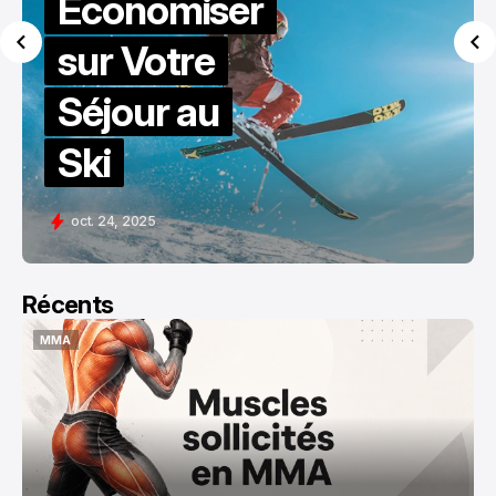
Économiser
sur Votre
Séjour au
Ski
oct. 24, 2025
Récents
MMA
MMA