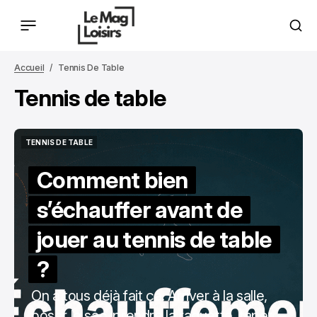
Accueil
Tennis De Table
Tennis de table
TENNIS DE TABLE
TENNIS DE TABLE
Comment bien
s’échauffer avant de
jouer au tennis de table
?
On a tous déjà fait ça. Arriver à la salle,
poser le sac, prendre la raquette, taper