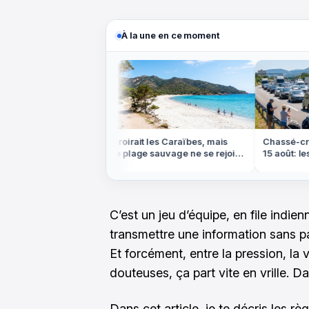
À la une en ce moment
ns les bayous de
On croirait les Caraïbes, mais
Chassé-croi
e labyrinthe
cette plage sauvage ne se rejoint
15 août: les j
dée
qu'à pied ou en bateau
éviter absol
C’est un jeu d’équipe, en file indien
transmettre une information sans p
Et forcément, entre la pression, la v
douteuses, ça part vite en vrille. D
Dans cet article, je te décris les r