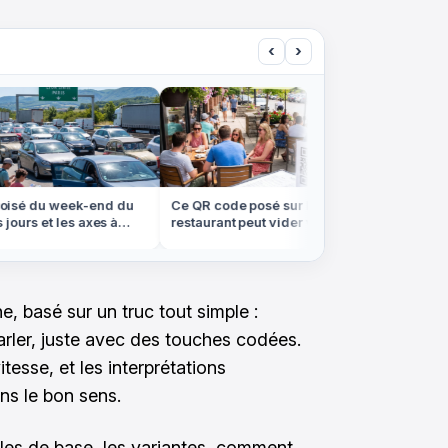
‹
›
sé du week-end du
Ce QR code posé sur la table du
On croir
ours et les axes à
restaurant peut vider votre
forêt de
ument
compte cet été
les Vos
ne, basé sur un truc tout simple :
arler, juste avec des touches codées.
itesse, et les interprétations
ans le bon sens.
ègles de base, les variantes, comment