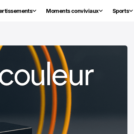
vertissements
Moments conviviaux
Sports