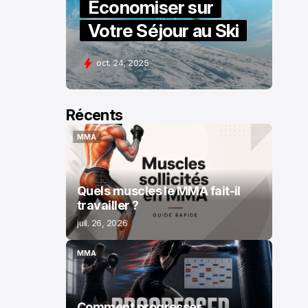
Économiser sur
Votre Séjour au Ski
oct. 24, 2025
Récents
MMA
MMA
Quels muscles le MMA fait-il
travailler ?
juil. 26, 2026
MMA
MMA
Comment progresser