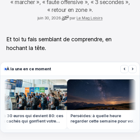
« marcher », « faute offensive », « 3 secondes »,
« retour en zone ».
juin 30, 2026
par
Le Mag Loisirs
Et toi tu fais semblant de comprendre, en
hochant la tête.
‹
›
À la une en ce moment
à 30 euros qui devient 80: ces
Perséides: à quelle heure
s cachés qui gonflent votre
regarder cette semaine pour voir
t cet été
le plus d'étoiles filantes