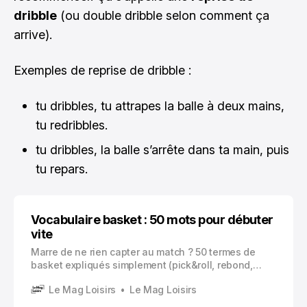
dribble
(ou double dribble selon comment ça
arrive).
Exemples de reprise de dribble :
tu dribbles, tu attrapes la balle à deux mains,
tu redribbles.
tu dribbles, la balle s’arrête dans ta main, puis
tu repars.
Vocabulaire basket : 50 mots pour débuter
vite
Marre de ne rien capter au match ? 50 termes de
basket expliqués simplement (pick&roll, rebond,
faute…) pour débuter sans stress.
Le Mag Loisirs
Le Mag Loisirs