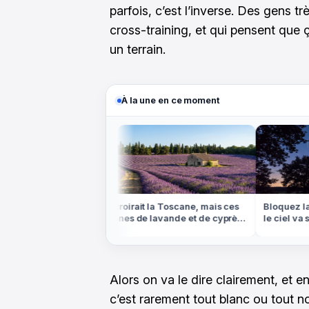
parfois, c’est l’inverse. Des gens t
cross-training, et qui pensent que
un terrain.
À la une en ce moment
'addition peut
On croirait la Toscane, mais ces
Bloquez la nu
tre note au
collines de lavande et de cyprès
le ciel va se
ie
sont en Provence
filantes
Alors on va le dire clairement, et 
c’est rarement tout blanc ou tout no