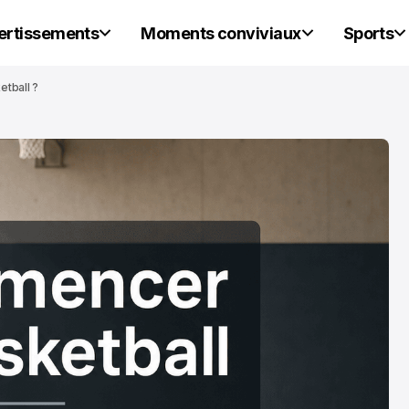
vertissements
Moments conviviaux
Sports
etball ?