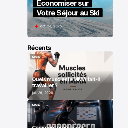
Économiser sur
Votre Séjour au Ski
oct. 24, 2025
Récents
MMA
MMA
Quels muscles le MMA fait-il
travailler ?
juil. 26, 2026
MMA
MMA
Comment progresser