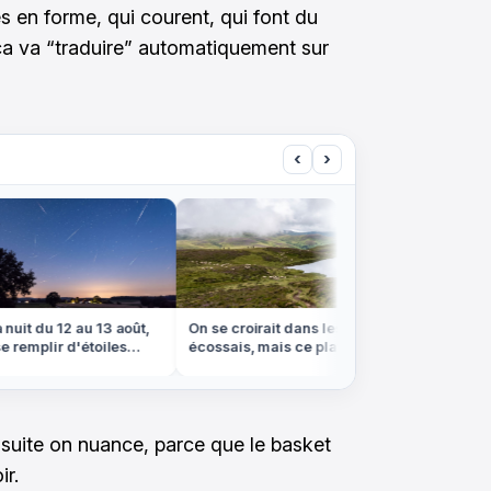
rès en forme, qui courent, qui font du
 ça va “traduire” automatiquement sur
‹
›
it du 12 au 13 août,
On se croirait dans les Highlands
On croir
 remplir d'étoiles
écossais, mais ce plateau
canaux f
brumeux est en plein centre de la
sont en 
France
ensuite on nuance, parce que le basket
ir.