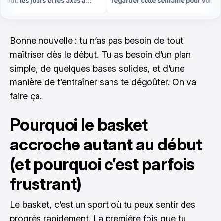
ût: les jours et les axes à
regarder cette semaine pour voir
r absolument
le plus d'étoiles filantes
Bonne nouvelle : tu n’as pas besoin de tout
maîtriser dès le début. Tu as besoin d’un plan
simple, de quelques bases solides, et d’une
manière de t’entraîner sans te dégoûter. On va
faire ça.
Pourquoi le basket
accroche autant au début
(et pourquoi c’est parfois
frustrant)
Le basket, c’est un sport où tu peux sentir des
progrès rapidement. La première fois que tu