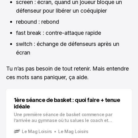
screen : écran, quand un joueur bloque un
défenseur pour libérer un coéquipier
rebound : rebond
fast break : contre-attaque rapide
switch : échange de défenseurs après un
écran
Tu n’as pas besoin de tout retenir. Mais entendre
ces mots sans paniquer, ça aide.
1ère séance de basket : quoi faire + tenue
idéale
Une première séance de basket commence par
l’arrivée au gymnase où tu salues le coach et
précises que c’est ta première fois. Ensuite, tu
Le Mag Loisirs
Le Mag Loisirs
participes à un échauffement léger pour préparer
ton corps, puis tu travailles les fondamentaux avec