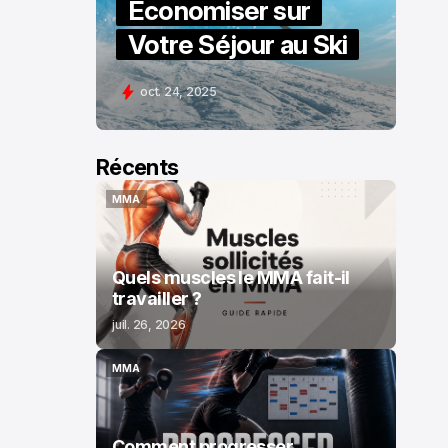
Économiser sur
Votre Séjour au Ski
oct. 24, 2025
Récents
MMA
MMA
Quels muscles le MMA fait-il
travailler ?
juil. 26, 2026
MMA
MMA
Comment progresser