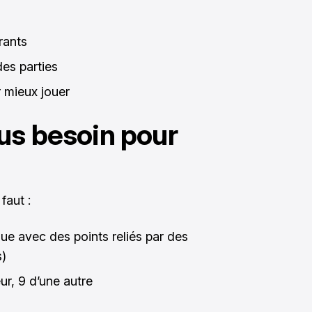
rants
des parties
 mieux jouer
us besoin pour
faut :
que avec des points reliés par des
s)
eur, 9 d’une autre