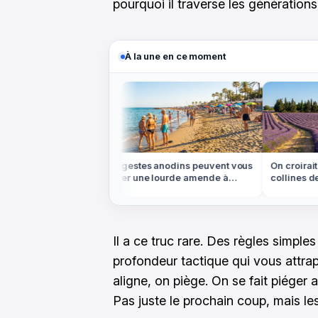
pourquoi il traverse les générations
À la une en ce moment
ns les Highlands
Ces gestes anodins peuvent vous
On croirait 
e plateau
coûter une lourde amende à
collines de 
ein centre de la
l'étranger cet été
sont en Pro
Il a ce truc rare. Des règles simple
profondeur tactique qui vous attra
aligne, on piège. On se fait piéger a
Pas juste le prochain coup, mais le