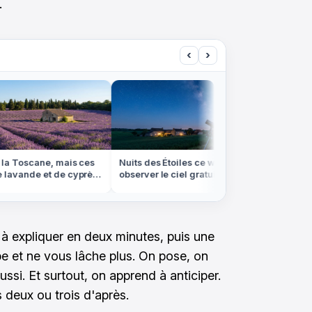
.
‹
›
la Toscane, mais ces
Nuits des Étoiles ce week-end: où
Ni Bora-
lavande et de cyprès
observer le ciel gratuitement
banc de 
vence
partout en France
marée b
s à expliquer en deux minutes, puis une
pe et ne vous lâche plus. On pose, on
ussi. Et surtout, on apprend à anticiper.
s deux ou trois d'après.