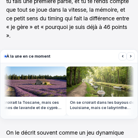
tu fais une première partie, et tu te rends compte
que tout se joue dans la vitesse, la mémoire, et
ce petit sens du timing qui fait la différence entre
« je gère » et « pourquoi je suis déjà à 46 points
».
‹
›
À la une en ce moment
roirait la Toscane, mais ces
On se croirait dans les bayous de
ines de lavande et de cyprès
Louisiane, mais ce labyrinthe
 en Provence
d'eau est en Vendée
On le décrit souvent comme un jeu dynamique