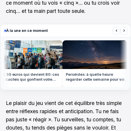
ce moment où tu vois « cinq »… ou tu crois voir
cinq… et ta main part toute seule.
‹
›
À la une en ce moment
 30 euros qui devient 80: ces
Perséides: à quelle heure
C
 cachés qui gonflent votre
regarder cette semaine pour voir
1
 cet été
le plus d'étoiles filantes
é
Le plaisir du jeu vient de cet équilibre très simple
entre réflexes rapides et anticipation. Tu ne fais
pas juste « réagir ». Tu surveilles, tu comptes, tu
doutes, tu tends des pièges sans le vouloir. Et