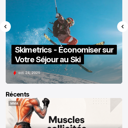
Skimetrics - Économiser sur
Votre Séjour au Ski
oct. 24, 2025
Récents
MMA
MMA