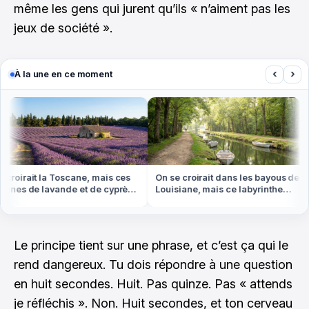
même les gens qui jurent qu’ils « n’aiment pas les
jeux de société ».
‹
›
À la une en ce moment
oirait la Toscane, mais ces
On se croirait dans les bayous de
nes de lavande et de cyprès
Louisiane, mais ce labyrinthe
 en Provence
d'eau est en Vendée
Le principe tient sur une phrase, et c’est ça qui le
rend dangereux. Tu dois répondre à une question
en huit secondes. Huit. Pas quinze. Pas « attends
je réfléchis ». Non. Huit secondes, et ton cerveau