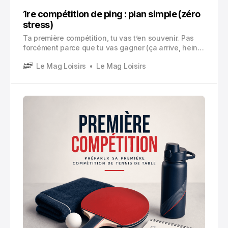
1re compétition de ping : plan simple (zéro
stress)
Ta première compétition, tu vas t’en souvenir. Pas
forcément parce que tu vas gagner (ça arrive, hein),
mais parce que c’est un mélange assez bizarre
Le Mag Loisirs
Le Mag Loisirs
d’excitation, de stress, de « mais pourquoi j’ai fait ça
» et aussi de petites fiertés bêtes.