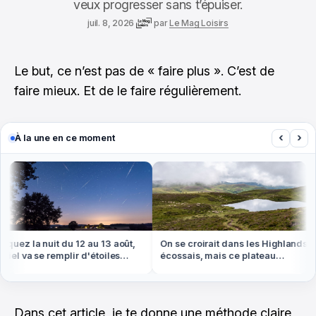
veux progresser sans t’épuiser.
juil. 8, 2026
par
Le Mag Loisirs
Le but, ce n’est pas de « faire plus ». C’est de
faire mieux. Et de le faire régulièrement.
‹
›
À la une en ce moment
uez la nuit du 12 au 13 août,
On se croirait dans les Highlands
el va se remplir d'étoiles
écossais, mais ce plateau
ntes
brumeux est en plein centre de la
France
Dans cet article, je te donne une méthode claire