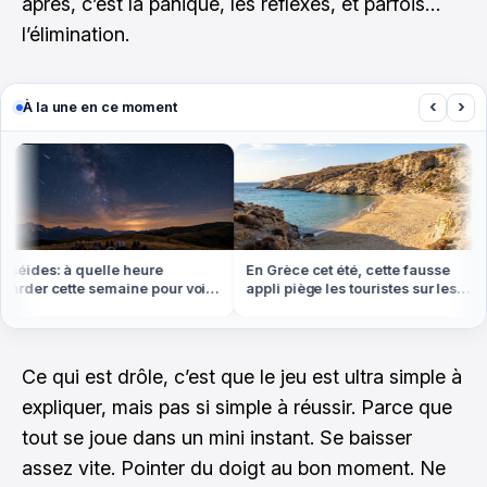
après, c’est la panique, les réflexes, et parfois…
l’élimination.
‹
›
À la une en ce moment
ides: à quelle heure
En Grèce cet été, cette fausse
der cette semaine pour voir
appli piège les touristes sur les
us d'étoiles filantes
plages
Ce qui est drôle, c’est que le jeu est ultra simple à
expliquer, mais pas si simple à réussir. Parce que
tout se joue dans un mini instant. Se baisser
assez vite. Pointer du doigt au bon moment. Ne