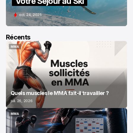
Votre Séjour au Ski
oct. 24, 2025
Récents
MMA
MMA
Quels muscles le MMA fait-il travailler ?
juil. 26, 2026
MMA
MMA