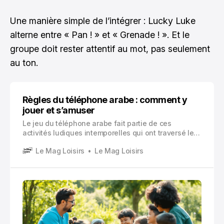
Une manière simple de l’intégrer : Lucky Luke
alterne entre « Pan ! » et « Grenade ! ». Et le
groupe doit rester attentif au mot, pas seulement
au ton.
Règles du téléphone arabe : comment y
jouer et s’amuser
Le jeu du téléphone arabe fait partie de ces
activités ludiques intemporelles qui ont traversé les
générations sans jamais perdre de leur attrait. Vous
Le Mag Loisirs
Le Mag Loisirs
connaissez probablement ce jeu sous différents
noms : le jeu du téléphone, de la rumeur ou encore
du bouche-à-oreille.