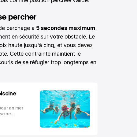
pas comme position perchée valide.
se percher
s de perchage à
5 secondes maximum
.
ent en sécurité sur votre obstacle. Le
oix haute jusqu'à cinq, et vous devez
e. Cette contrainte maintient le
ouris de se réfugier trop longtemps en
piscine
pour animer
iscine
age : elles
t la
nt des