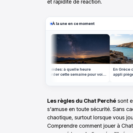
et rapidité de réaction.
À la une en ce moment
nada, mais cette
Perséides: à quelle heure
En Grèce cet 
de sapins est dans
regarder cette semaine pour voir
appli piège l
le plus d'étoiles filantes
plages
Les règles du Chat Perché
sont e
s'amuse en toute sécurité. Sans cadr
chaotique, surtout lorsque vous jo
Comprendre comment jouer à Chat 