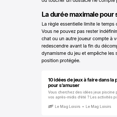
ou toucher un obstacle ne compte 
La durée maximale pour 
La règle essentielle limite le temp
Vous ne pouvez pas rester indéfinim
chat ou un autre joueur compte à v
redescendre avant la fin du décompt
dynamisme du jeu et empêche les s
position protégée.
10 idées de jeux à faire dans la 
pour s’amuser
Vous cherchez des idées jeux piscine 
vos après-midis d’été ? Les activités p
enfants ne se limitent pas à la simple n
Le Mag Loisirs
Le Mag Loisirs
développent la coordination, renforcen
confiance en milieu aquatique et crée
souvenirs inoubliables.