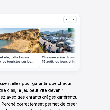
‹
›
été, cette fausse
Chassé-croisé du week-end du
On croir
es touristes sur les
15 août: les jours et les axes à
cette pl
éviter absolument
qu'à pie
ssentielles pour garantir que chacun
e clair, le jeu peut vite devenir
uez avec des enfants d'âges différents.
Perché correctement permet de créer