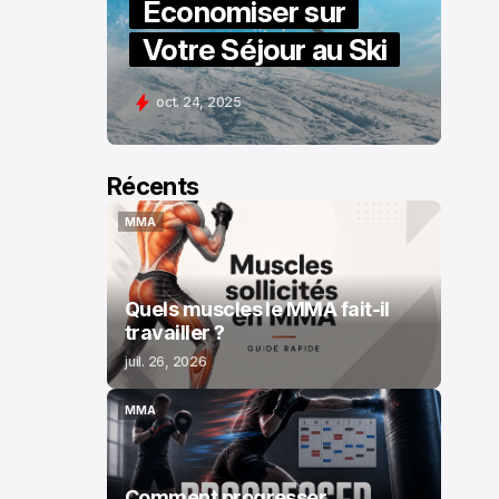
Économiser sur
Votre Séjour au Ski
oct. 24, 2025
Récents
MMA
MMA
Quels muscles le MMA fait-il
travailler ?
juil. 26, 2026
MMA
MMA
Comment progresser