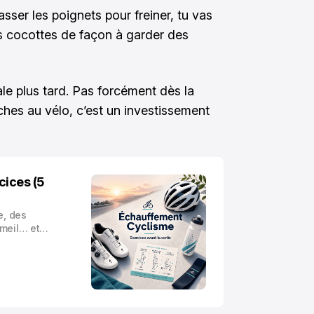
casser les poignets pour freiner, tu vas
es cocottes de façon à garder des
ale plus tard. Pas forcément dès la
ches au vélo, c’est un investissement
cices (5
e, des
meil… et
 bâton au
e ça : pas