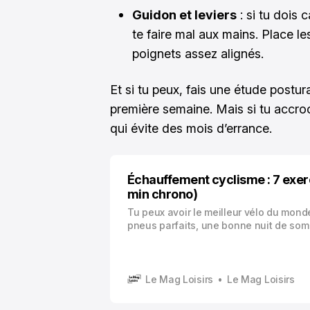
Guidon et leviers
: si tu dois 
te faire mal aux mains. Place l
poignets assez alignés.
Et si tu peux, fais une étude postur
première semaine. Mais si tu accro
qui évite des mois d’errance.
Échauffement cyclisme : 7 exer
min chrono)
Tu peux avoir le meilleur vélo du mond
pneus parfaits, une bonne nuit de som
quand même te sentir raide comme un
bout de dix minutes. C’est souvent just
d’échauffement.
Le Mag Loisirs
Le Mag Loisirs