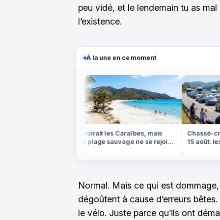
peu vidé, et le lendemain tu as mal
l’existence.
À la une en ce moment
ns les bayous de
On croirait les Caraïbes, mais
Chassé-croi
e labyrinthe
cette plage sauvage ne se rejoint
15 août: les j
dée
qu'à pied ou en bateau
éviter absol
Normal. Mais ce qui est dommage,
dégoûtent à cause d’erreurs bêtes. 
le vélo. Juste parce qu’ils ont dé