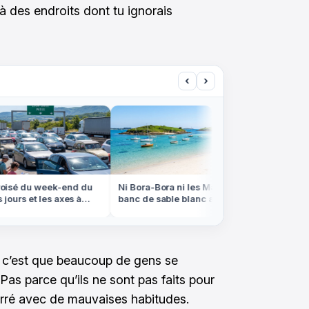
 à des endroits dont tu ignorais
‹
›
sé du week-end du
Ni Bora-Bora ni les Maldives, ce
Ces ges
ours et les axes à
banc de sable blanc apparaît à
coûter 
ument
marée basse en Bretagne
l'étrang
 c’est que beaucoup de gens se
Pas parce qu’ils ne sont pas faits pour
marré avec de mauvaises habitudes.