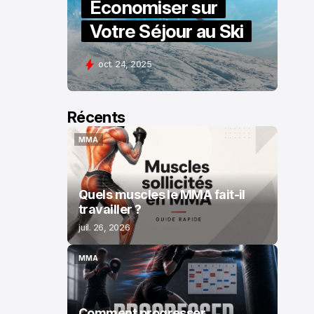
Économiser sur
Votre Séjour au Ski
oct. 24, 2025
Récents
MMA
MMA
Quels muscles le MMA fait-il
travailler ?
juil. 26, 2026
MMA
MMA
Comment progresser