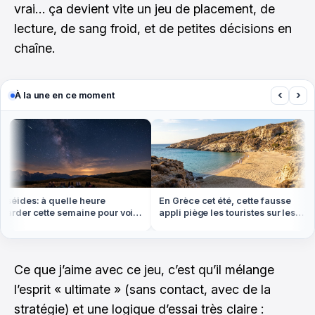
vrai… ça devient vite un jeu de placement, de
lecture, de sang froid, et de petites décisions en
chaîne.
‹
›
À la une en ce moment
éides: à quelle heure
En Grèce cet été, cette fausse
rder cette semaine pour voir
appli piège les touristes sur les
lus d'étoiles filantes
plages
Ce que j’aime avec ce jeu, c’est qu’il mélange
l’esprit « ultimate » (sans contact, avec de la
stratégie) et une logique d’essai très claire :