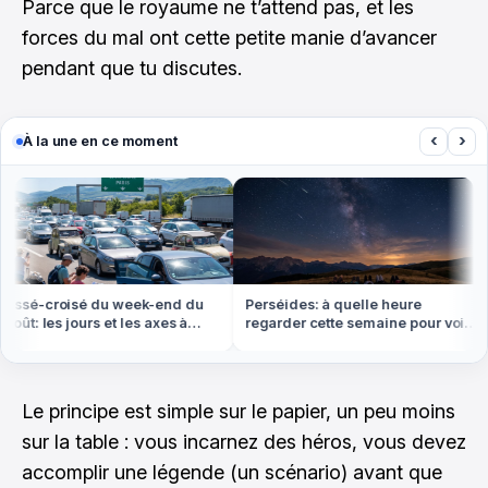
Parce que le royaume ne t’attend pas, et les
forces du mal ont cette petite manie d’avancer
pendant que tu discutes.
‹
›
À la une en ce moment
sé-croisé du week-end du
Perséides: à quelle heure
ût: les jours et les axes à
regarder cette semaine pour voir
er absolument
le plus d'étoiles filantes
Le principe est simple sur le papier, un peu moins
sur la table : vous incarnez des héros, vous devez
accomplir une légende (un scénario) avant que