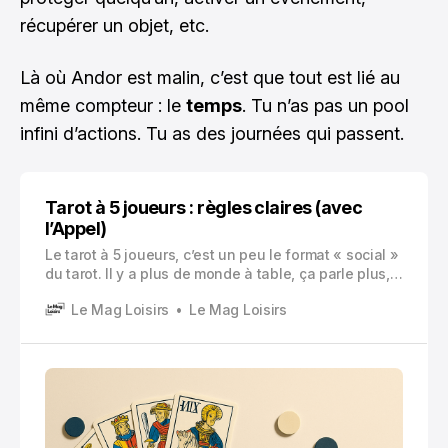
récupérer un objet, etc.
Là où Andor est malin, c’est que tout est lié au
même compteur : le
temps
. Tu n’as pas un pool
infini d’actions. Tu as des journées qui passent.
Tarot à 5 joueurs : règles claires (avec
l’Appel)
Le tarot à 5 joueurs, c’est un peu le format « social »
du tarot. Il y a plus de monde à table, ça parle plus,
ça blague, et surtout… ça change une chose
Le Mag Loisirs
Le Mag Loisirs
essentielle par rapport au tarot à 4 : le preneur ne
joue (presque) jamais seul.