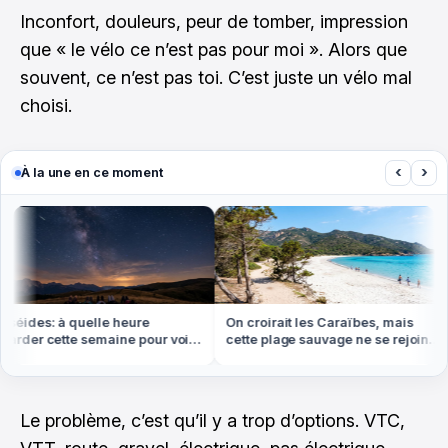
Inconfort, douleurs, peur de tomber, impression
que « le vélo ce n’est pas pour moi ». Alors que
souvent, ce n’est pas toi. C’est juste un vélo mal
choisi.
‹
›
À la une en ce moment
éides: à quelle heure
On croirait les Caraïbes, mais
rder cette semaine pour voir
cette plage sauvage ne se rejoint
lus d'étoiles filantes
qu'à pied ou en bateau
Le problème, c’est qu’il y a trop d’options. VTC,