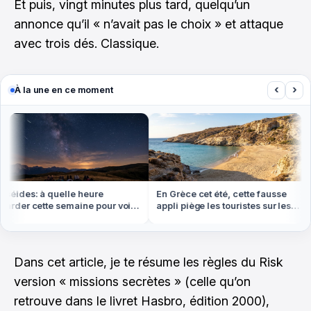
Et puis, vingt minutes plus tard, quelqu’un
annonce qu’il « n’avait pas le choix » et attaque
avec trois dés. Classique.
‹
›
À la une en ce moment
éides: à quelle heure
En Grèce cet été, cette fausse
rder cette semaine pour voir
appli piège les touristes sur les
us d'étoiles filantes
plages
Dans cet article, je te résume les règles du Risk
version « missions secrètes » (celle qu’on
retrouve dans le livret Hasbro, édition 2000),