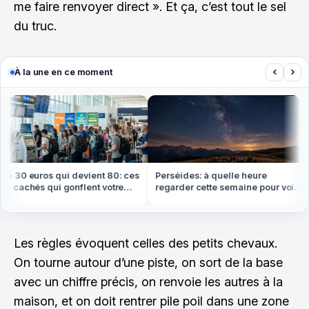
me faire renvoyer direct ». Et ça, c’est tout le sel
du truc.
‹
›
À la une en ce moment
 30 euros qui devient 80: ces
Perséides: à quelle heure
 cachés qui gonflent votre
regarder cette semaine pour voir
t cet été
le plus d'étoiles filantes
Les règles évoquent celles des petits chevaux.
On tourne autour d’une piste, on sort de la base
avec un chiffre précis, on renvoie les autres à la
maison, et on doit rentrer pile poil dans une zone