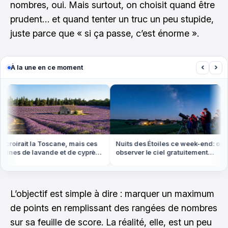
nombres, oui. Mais surtout, on choisit quand être
prudent… et quand tenter un truc un peu stupide,
juste parce que « si ça passe, c’est énorme ».
‹
›
À la une en ce moment
irait la Toscane, mais ces
Nuits des Étoiles ce week-end: où
N
nes de lavande et de cyprès
observer le ciel gratuitement
b
en Provence
partout en France
m
L’objectif est simple à dire : marquer un maximum
de points en remplissant des rangées de nombres
sur sa feuille de score. La réalité, elle, est un peu