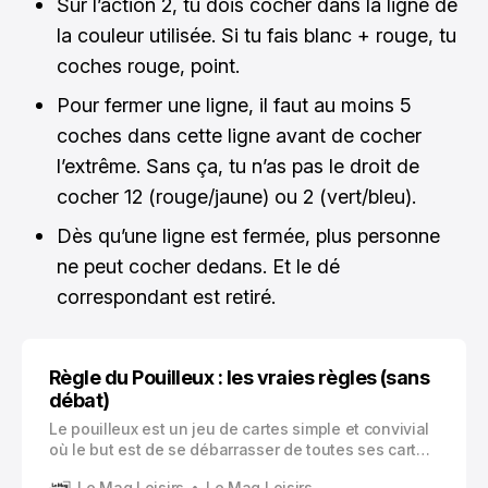
Sur l’action 2, tu dois cocher dans la ligne de
la couleur utilisée. Si tu fais blanc + rouge, tu
coches rouge, point.
Pour fermer une ligne, il faut au moins 5
coches dans cette ligne avant de cocher
l’extrême. Sans ça, tu n’as pas le droit de
cocher 12 (rouge/jaune) ou 2 (vert/bleu).
Dès qu’une ligne est fermée, plus personne
ne peut cocher dedans. Et le dé
correspondant est retiré.
Règle du Pouilleux : les vraies règles (sans
débat)
Le pouilleux est un jeu de cartes simple et convivial
où le but est de se débarrasser de toutes ses cartes
en formant des paires, tout en évitant d’être le
Le Mag Loisirs
Le Mag Loisirs