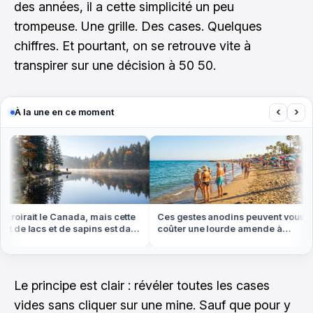
des années, il a cette simplicité un peu
trompeuse. Une grille. Des cases. Quelques
chiffres. Et pourtant, on se retrouve vite à
transpirer sur une décision à 50 50.
‹
›
À la une en ce moment
oirait le Canada, mais cette
Ces gestes anodins peuvent vous
 de lacs et de sapins est dans
coûter une lourde amende à
Vosges
l'étranger cet été
Le principe est clair : révéler toutes les cases
vides sans cliquer sur une mine. Sauf que pour y