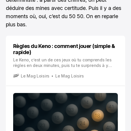
déduire des mines avec certitude. Puis il y a des
moments où, oui, c’est du 50 50. On en reparle
plus bas.
Règles du Keno : comment jouer (simple &
rapide)
Le Keno, c’est un de ces jeux où tu comprends les
règles en deux minutes, puis tu te surprends à y
penser beaucoup plus longtemps que prévu. Parce
Le Mag Loisirs
Le Mag Loisirs
qu’il y a ce mélange un peu hypnotique entre
simplicité totale et gros gains affichés.