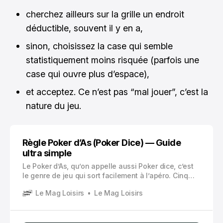
cherchez ailleurs sur la grille un endroit
déductible, souvent il y en a,
sinon, choisissez la case qui semble
statistiquement moins risquée (parfois une
case qui ouvre plus d’espace),
et acceptez. Ce n’est pas “mal jouer”, c’est la
nature du jeu.
Règle Poker d’As (Poker Dice) — Guide
ultra simple
Le Poker d’As, qu’on appelle aussi Poker dice, c’est
le genre de jeu qui sort facilement à l’apéro. Cinq
dés, des combinaisons qui rappellent le poker, et ce
Le Mag Loisirs
Le Mag Loisirs
petit frisson quand tu relances “juste un dernier dé”
!Parfois ça passe. Souvent non. Mais c’est justement
ça qui le rend addictif.