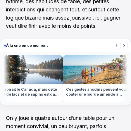
rythme, des habitudes de table, des petites
interdictions qui changent tout, et surtout cette
logique bizarre mais assez jouissive : ici, gagner
veut dire finir avec le moins de points.
‹
›
À la une en ce moment
roirait le Canada, mais cette
Ces gestes anodins peuvent vous
t de lacs et de sapins est dans
coûter une lourde amende à
Vosges
l'étranger cet été
On y joue à quatre autour d’une table pour un
moment convivial, un peu bruyant, parfois