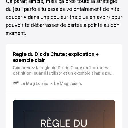
Ça paraît simple, mais ça crée toute la stratégie
du jeu : parfois tu essaies volontairement de « te
couper » dans une couleur (ne plus en avoir) pour
pouvoir te débarrasser de cartes à points au bon
moment.
Règle du Dix de Chute : explication +
exemple clair
Comprenez la règle du Dix de Chute en 2 minutes :
définition, quand l’utiliser et un exemple simple pour
éviter les erreurs classiques.
Le Mag Loisirs
Le Mag Loisirs