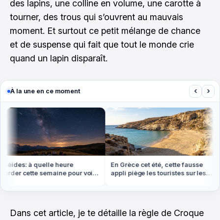
des lapins, une colline en volume, une carotte à
tourner, des trous qui s’ouvrent au mauvais
moment. Et surtout ce petit mélange de chance
et de suspense qui fait que tout le monde crie
quand un lapin disparaît.
‹
›
À la une en ce moment
ides: à quelle heure
En Grèce cet été, cette fausse
der cette semaine pour voir
appli piège les touristes sur les
us d'étoiles filantes
plages
Dans cet article, je te détaille la règle de Croque