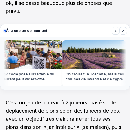
ok, il se passe beaucoup plus de choses que
prévu.
‹
›
À la une en ce moment
 code posé sur la table du
On croirait la Toscane, mais ces
urant peut vider votre
collines de lavande et de cyprès
te cet été
sont en Provence
C’est un jeu de plateau à 2 joueurs, basé sur le
déplacement de pions selon des lancers de dés,
avec un objectif très clair : ramener tous ses
pions dans son « jan intérieur » (sa maison), puis