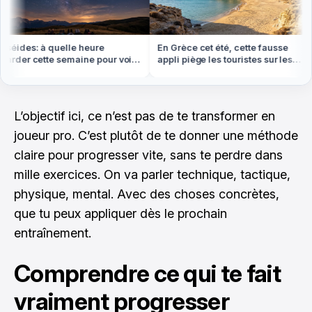
éides: à quelle heure
En Grèce cet été, cette fausse
rder cette semaine pour voir
appli piège les touristes sur les
lus d'étoiles filantes
plages
L’objectif ici, ce n’est pas de te transformer en
joueur pro. C’est plutôt de te donner une méthode
claire pour progresser vite, sans te perdre dans
mille exercices. On va parler technique, tactique,
physique, mental. Avec des choses concrètes,
que tu peux appliquer dès le prochain
entraînement.
Comprendre ce qui te fait
vraiment progresser