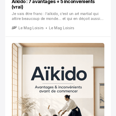
Aïkido : 7 avantages + 5 inconvénients
(vrai)
Je vais être franc : l’aïkido, c’est un art martial qui
attire beaucoup de monde… et qui en déçoit aussi
pas mal. Pas parce qu’il est « mauvais », plutôt
Le Mag Loisirs
Le Mag Loisirs
parce qu’on s’y inscrit parfois avec la mauvaise
image en tête.