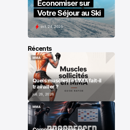
Économiser sur
Votre Séjour au Ski
oct. 24, 2025
Récents
MMA
MMA
Quels muscles le MMA fait-il
travailler ?
juil. 26, 2026
MMA
MMA
Comment progresser