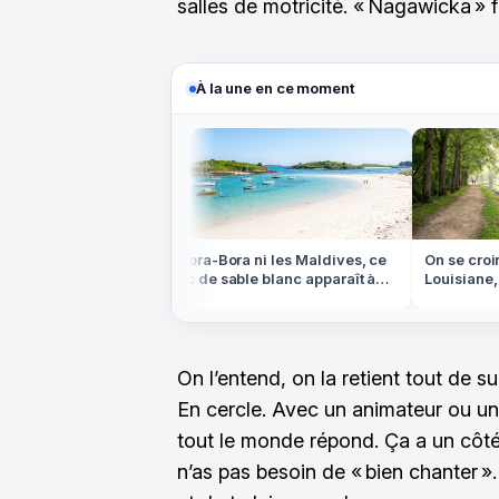
salles de motricité. « Nagawicka » fa
À la une en ce moment
e, mais ces
Ni Bora-Bora ni les Maldives, ce
On se croirai
t ces colombages
banc de sable blanc apparaît à
Louisiane, ma
marée basse en Bretagne
d'eau est en
On l’entend, on la retient tout de su
En cercle. Avec un animateur ou un
tout le monde répond. Ça a un côté
n’as pas besoin de « bien chanter ». 