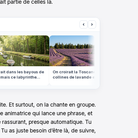
it partie de celles là.
‹
›
t dans les bayous de
On croirait la Toscane, mais ces
Bloquez 
is ce labyrinthe
collines de lavande et de cyprès
le ciel v
 Vendée
sont en Provence
filantes
ite. Et surtout, on la chante en groupe.
e animatrice qui lance une phrase, et
 rassurant, presque automatique. Tu
Tu as juste besoin d’être là, de suivre,