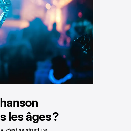
chanson
s les âges ?
, c’est sa structure.