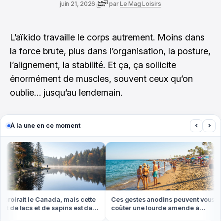
juin 21, 2026
par
Le Mag Loisirs
L’aïkido travaille le corps autrement. Moins dans
la force brute, plus dans l’organisation, la posture,
l’alignement, la stabilité. Et ça, ça sollicite
énormément de muscles, souvent ceux qu’on
oublie… jusqu’au lendemain.
‹
›
À la une en ce moment
roirait le Canada, mais cette
Ces gestes anodins peuvent vous
t de lacs et de sapins est dans
coûter une lourde amende à
Vosges
l'étranger cet été