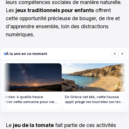
leurs compétences sociales de manière naturelle.
Les
jeux traditionnels pour enfants
offrent
cette opportunité précieuse de bouger, de rire et
d'apprendre ensemble, loin des distractions
numériques.
‹
›
À la une en ce moment
éides: à quelle heure
En Grèce cet été, cette fausse
rder cette semaine pour voir
appli piège les touristes sur les
us d'étoiles filantes
plages
Le
jeu de la tomate
fait partie de ces activités