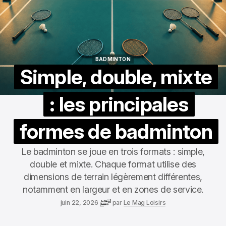
BADMINTON
BADMINTON
Simple, double, mixte
: les principales
formes de badminton
Le badminton se joue en trois formats : simple,
double et mixte. Chaque format utilise des
dimensions de terrain légèrement différentes,
notamment en largeur et en zones de service.
juin 22, 2026
par
Le Mag Loisirs