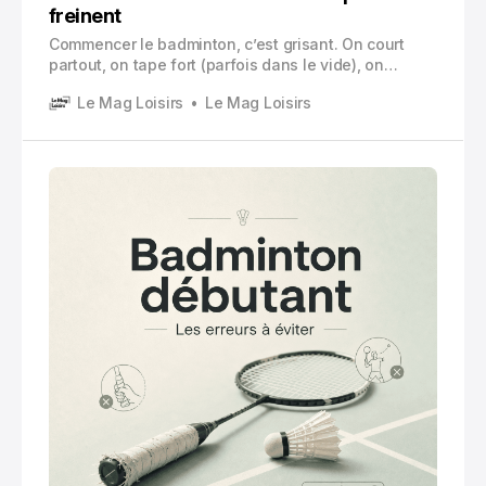
freinent
Commencer le badminton, c’est grisant. On court
partout, on tape fort (parfois dans le vide), on
transpire vite, et on se dit que ça y est, on a trouvé
Le Mag Loisirs
Le Mag Loisirs
un sport simple. Une raquette, un volant, un filet,
qu’est-ce qui pourrait mal tourner ?