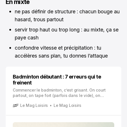
En mixte
ne pas définir de structure : chacun bouge au
hasard, trous partout
servir trop haut ou trop long : au mixte, ça se
paye cash
confondre vitesse et précipitation : tu
accélères sans plan, tu donnes l’attaque
Badminton débutant : 7 erreurs qui te
freinent
Commencer le badminton, c’est grisant. On court
partout, on tape fort (parfois dans le vide), on
transpire vite, et on se dit que ça y est, on a trouvé
Le Mag Loisirs
Le Mag Loisirs
un sport simple. Une raquette, un volant, un filet,
qu’est-ce qui pourrait mal tourner ?