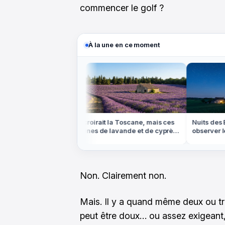
commencer le golf ?
À la une en ce moment
u Canada, mais
On croirait la Toscane, mais ces
Nuits des Ét
s et de sapins est
collines de lavande et de cyprès
observer le 
sont en Provence
partout en F
Non. Clairement non.
Mais. Il y a quand même deux ou tro
peut être doux… ou assez exigeant