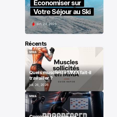
Économiser sur
Votre Séjour au Ski
oct. 24, 2025
Récents
MMA
MMA
Quels muscles le MMA fait-il
travailler ?
juil. 26, 2026
MMA
MMA
Comment progresser