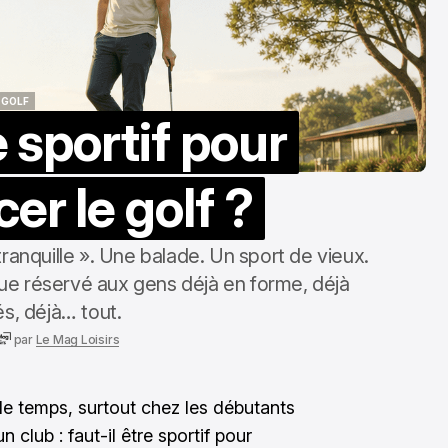
GOLF
e sportif pour
GOLF
r le golf ?
tranquille ». Une balade. Un sport de vieux.
ique réservé aux gens déjà en forme, déjà
s, déjà… tout.
par
Le Mag Loisirs
 le temps, surtout chez les débutants
un club : faut-il être sportif pour