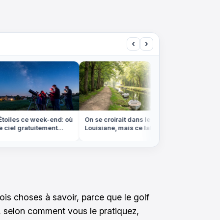
‹
›
oiles ce week-end: où
On se croirait dans les bayous de
Ni Bora-
ciel gratuitement
Louisiane, mais ce labyrinthe
banc de 
rance
d'eau est en Vendée
marée b
is choses à savoir, parce que le golf
, selon comment vous le pratiquez,