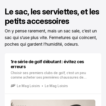
Le sac, les serviettes, et les
petits accessoires
On y pense rarement, mais un sac sale, c’est un
sac qui s’use plus vite. Fermetures qui coincent,
poches qui gardent l’humidité, odeurs.
1re série de golf débutant : évitez ces
erreurs
Choisir ses premiers clubs de golf, c’est un peu
comme acheter ses premières chaussures de
course. Tu peux prendre « à peu près ta taille » et
Le Mag Loisirs
Le Mag Loisirs
faire avec… mais tu risques de te faire mal, de
galérer, et surtout de te décourager alors que le
problème ne vient pas de toi.