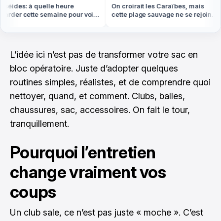
éides: à quelle heure
On croirait les Caraïbes, mais
rder cette semaine pour voir
cette plage sauvage ne se rejoint
lus d'étoiles filantes
qu'à pied ou en bateau
L’idée ici n’est pas de transformer votre sac en
bloc opératoire. Juste d’adopter quelques
routines simples, réalistes, et de comprendre quoi
nettoyer, quand, et comment. Clubs, balles,
chaussures, sac, accessoires. On fait le tour,
tranquillement.
Pourquoi l’entretien
change vraiment vos
coups
Un club sale, ce n’est pas juste « moche ». C’est