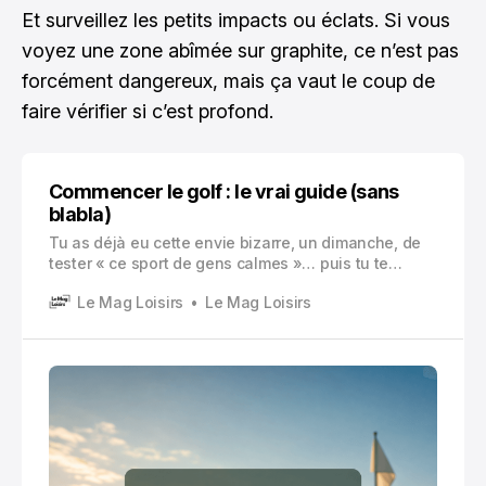
Et surveillez les petits impacts ou éclats. Si vous
voyez une zone abîmée sur graphite, ce n’est pas
forcément dangereux, mais ça vaut le coup de
faire vérifier si c’est profond.
Commencer le golf : le vrai guide (sans
blabla)
Tu as déjà eu cette envie bizarre, un dimanche, de
tester « ce sport de gens calmes »… puis tu te
rappelles que tu n’as ni le matériel, ni les codes, ni
Le Mag Loisirs
Le Mag Loisirs
la moindre idée de ce que veut dire un handicap. Et
tu te dis que ce n’est pas pour toi.