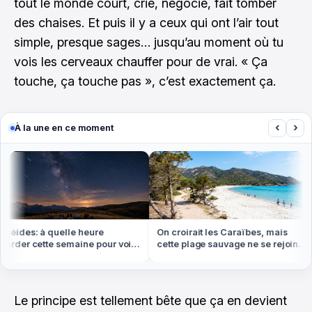
tout le monde court, crie, négocie, fait tomber
des chaises. Et puis il y a ceux qui ont l’air tout
simple, presque sages… jusqu’au moment où tu
vois les cerveaux chauffer pour de vrai. « Ça
touche, ça touche pas », c’est exactement ça.
‹
›
À la une en ce moment
ides: à quelle heure
On croirait les Caraïbes, mais
der cette semaine pour voir
cette plage sauvage ne se rejoint
us d'étoiles filantes
qu'à pied ou en bateau
Le principe est tellement bête que ça en devient