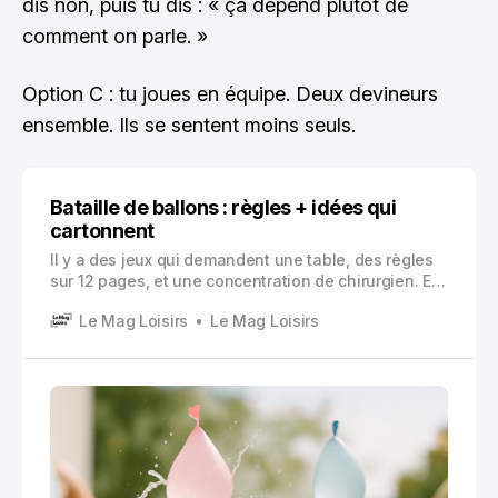
dis non, puis tu dis : « ça dépend plutôt de
comment on parle. »
Option C : tu joues en équipe. Deux devineurs
ensemble. Ils se sentent moins seuls.
Bataille de ballons : règles + idées qui
cartonnent
Il y a des jeux qui demandent une table, des règles
sur 12 pages, et une concentration de chirurgien. Et
puis il y a la bataille de ballons. Un jeu qui se
Le Mag Loisirs
Le Mag Loisirs
comprend en 30 secondes, qui se joue avec un
matériel ridicule (dans le bon sens),