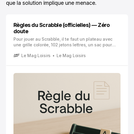
que la solution implique une menace.
Règles du Scrabble (officielles) — Zéro
doute
Pour jouer au Scrabble, il te faut un plateau avec
une grille colorée, 102 jetons lettres, un sac pour
tirer les lettres au hasard, des chevalets (un par
Le Mag Loisirs
Le Mag Loisirs
joueur) pour cacher tes lettres, et au moins 2 joueurs
(jusqu’à 4).