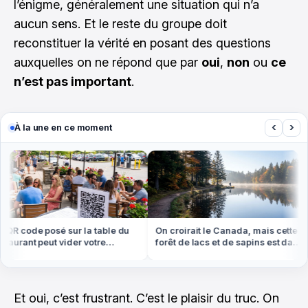
l’énigme, généralement une situation qui n’a
aucun sens. Et le reste du groupe doit
reconstituer la vérité en posant des questions
auxquelles on ne répond que par
oui
,
non
ou
ce
n’est pas important
.
‹
›
À la une en ce moment
 code posé sur la table du
On croirait le Canada, mais cette
urant peut vider votre
forêt de lacs et de sapins est dans
e cet été
les Vosges
Et oui, c’est frustrant. C’est le plaisir du truc. On