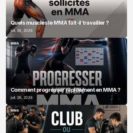
Quels muscles le MMA fait-il travailler ?
juil. 26, 2026
MMA
MMA
Comment progresser rapidement en MMA ?
juil. 26, 2026
MMA
MMA