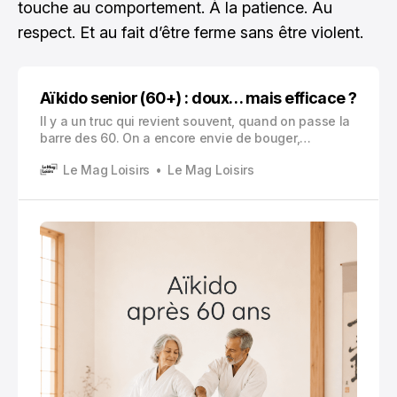
touche au comportement. À la patience. Au
respect. Et au fait d’être ferme sans être violent.
Aïkido senior (60+) : doux… mais efficace ?
Il y a un truc qui revient souvent, quand on passe la
barre des 60. On a encore envie de bouger,
évidemment. Mais pas de se faire mal. Pas de
Le Mag Loisirs
Le Mag Loisirs
rentrer d’un cours en boitant pendant trois jours, ou
de devoir arrêter parce que l’épaule « a lâché ».