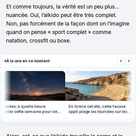
Et comme toujours, la vérité est un peu plus…
nuancée. Oui, l’aïkido peut être très complet.
Non, pas forcément de la façon dont on l’imagine
quand on pense « sport complet » comme
natation, crossfit ou boxe.
‹
›
À la une en ce moment
ides: à quelle heure
En Grèce cet été, cette fausse
der cette semaine pour voir
appli piège les touristes sur les
1
us d'étoiles filantes
plages